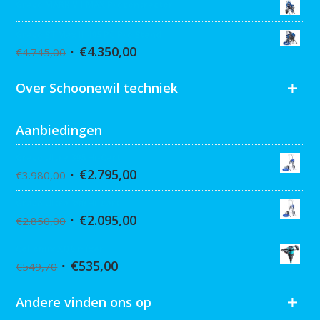
Graco MARK VII MAX Procontractor
Graco ST Max II 495 PC Pro Stand
€
4.350,00
€
4.745,00
Over Schoonewil techniek
Aanbiedingen
Graco Ultra 395 Hi-Cart
€
2.795,00
€
3.980,00
Graco Ultra 390 Hi-cart
€
2.095,00
€
2.850,00
Collomix XQ6 mixer
€
535,00
€
549,70
Andere vinden ons op