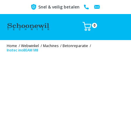
Snel & veilig betalen
0
Home
/
Webwinkel
/
Machines
/
Betonreparatie
/
Inotec inoBEAM M8