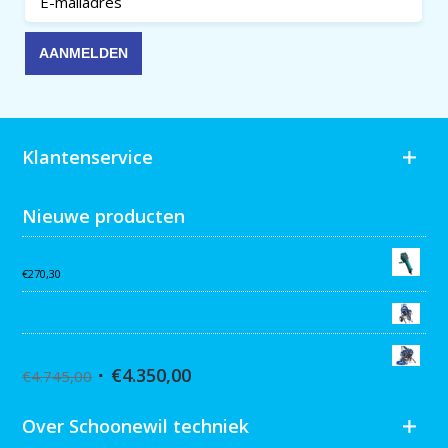
Klantenservice
Nieuwe producten
Collomix AQiX² waterdoseermeter
€
270,30
Graco MARK VII MAX Procontractor
Graco ST Max II 495 PC Pro Stand
€
4.350,00
€
4.745,00
Over Schoonewil techniek