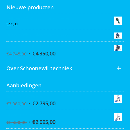
Nieuwe producten
Collomix AQiX² waterdoseermeter
€
270,30
Graco MARK VII MAX Procontractor
Graco ST Max II 495 PC Pro Stand
€
4.350,00
€
4.745,00
Over Schoonewil techniek
Aanbiedingen
Graco Ultra 395 Hi-Cart
€
2.795,00
€
3.980,00
Graco Ultra 390 Hi-cart
€
2.095,00
€
2.850,00