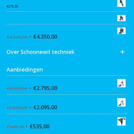
Collomix AQiX² waterdoseermeter
€
270,30
Graco MARK VII MAX Procontractor
Graco ST Max II 495 PC Pro Stand
€
4.350,00
€
4.745,00
Over Schoonewil techniek
Aanbiedingen
Graco Ultra 395 Hi-Cart
€
2.795,00
€
3.980,00
Graco Ultra 390 Hi-cart
€
2.095,00
€
2.850,00
Collomix XQ6 mixer
€
535,00
€
549,70