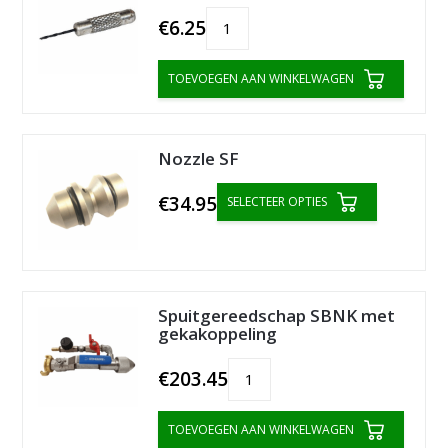
€6.25
TOEVOEGEN AAN WINKELWAGEN
Nozzle SF
€34.95
SELECTEER OPTIES
Spuitgereedschap SBNK met
gekakoppeling
€203.45
TOEVOEGEN AAN WINKELWAGEN