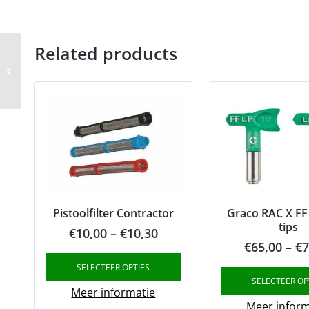
Related products
Pump armor vloeistof
3.8 liter
Pistoolfilter Contractor
Graco RAC X FF
tips
Price
€
10,00
–
€
10,30
€
65,00
–
€
7
range:
SELECTEER OPTIES
€10,00
SELECTEER OP
through
Meer informatie
Meer inform