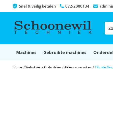
Snel & veilig betalen
072-2000134
admini
Machines
Gebruikte machines
Onderde
Home
/
Webwinkel
/
Onderdelen
/
Airless accessoires
/
TSL olie fles