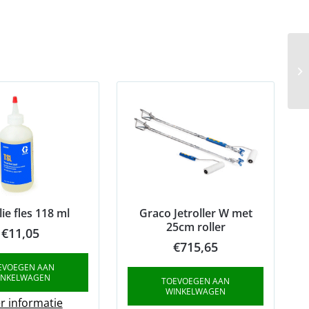
lie fles 118 ml
Graco Jetroller W met
25cm roller
€
11,05
€
715,65
EVOEGEN AAN
INKELWAGEN
TOEVOEGEN AAN
WINKELWAGEN
r informatie