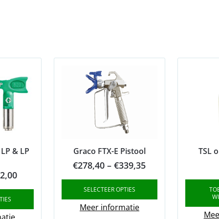
 LP & LP
Graco FTX-E Pistool
TSL o
Price
€
278,40
–
€
339,35
Price
2,00
range:
range:
SELECTEER OPTIES
TO
€278,40
W
TIES
€65,00
through
Meer informatie
Mee
through
atie