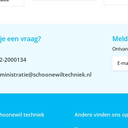
€339,35
€72,00
je een vraag?
Meld
Ontvang
2-2000134
ministratie@schoonewiltechniek.nl
hoonewil techniek
Andere vinden ons o