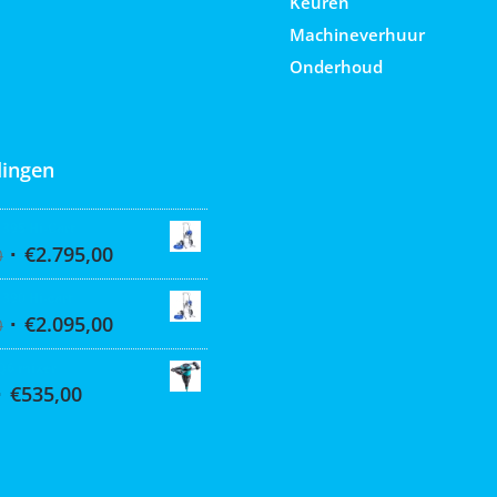
Keuren
Machineverhuur
Onderhoud
ingen
 395 Hi-Cart
€
2.795,00
0
 390 Hi-cart
€
2.095,00
0
Q6 mixer
€
535,00