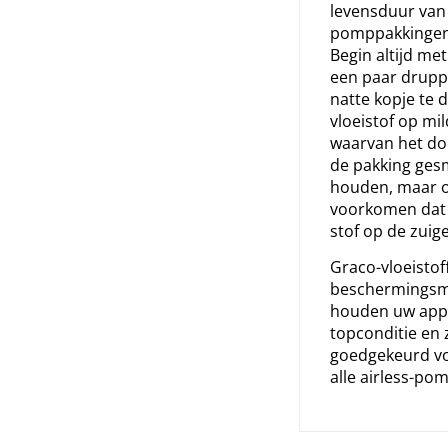
levensduur van
pomppakkingen 
Begin altijd met
een paar druppe
natte kopje te d
vloeistof op mi
waarvan het doe
de pakking ges
houden, maar 
voorkomen dat v
stof op de zuig
Graco-vloeistof
beschermingsm
houden uw appa
topconditie en z
goedgekeurd vo
alle airless-po