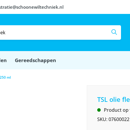
stratie@schoonewiltechniek.nl
len
Gereedschappen
 250 ml
TSL olie fl
Product op
SKU:
07600022