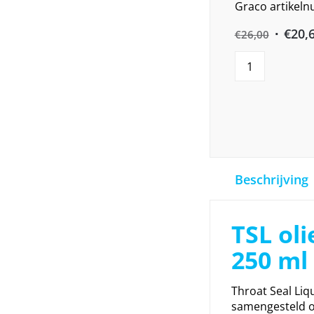
Graco artikel
Origina
€
20,
€
26,00
price
was:
€26,00.
Beschrijving
TSL oli
250 ml
Throat Seal Liqu
samengesteld 