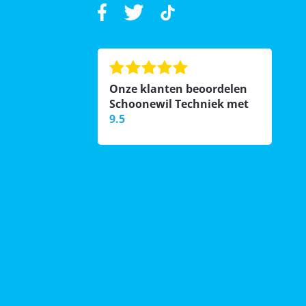
Onze klanten beoordelen
Schoonewil Techniek met
9.5