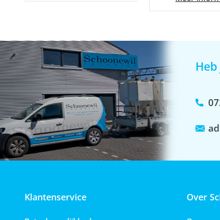
€10,30
Heb 
07
ad
Klantenservice
Over Sc