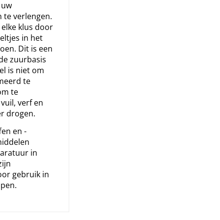
 uw
te verlengen.
 elke klus door
ltjes in het
oen. Dit is een
lde zuurbasis
l is niet om
meerd te
om te
uil, verf en
er drogen.
fen en -
iddelen
ratuur in
ijn
or gebruik in
mpen.