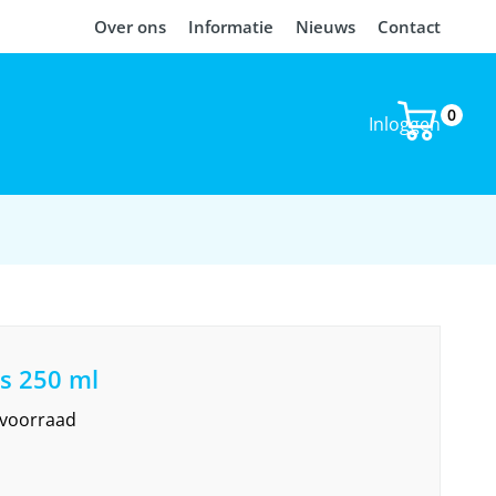
Over ons
Informatie
Nieuws
Contact
0
Inloggen
es 250 ml
 voorraad