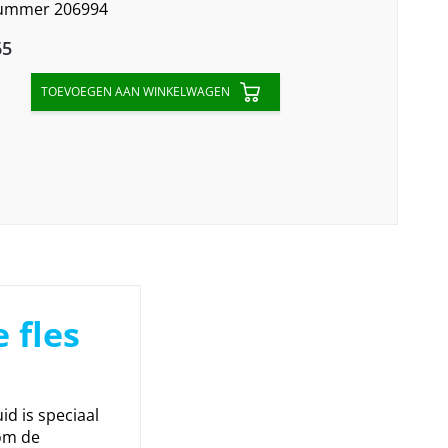
nummer 206994
l
Current
65
price
TOEVOEGEN AAN WINKELWAGEN
is:
€20,65.
e fles
id is speciaal
om de