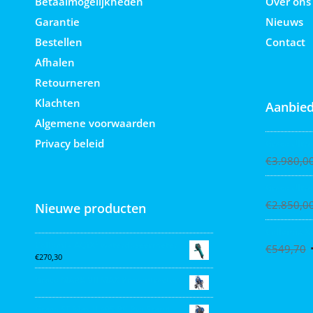
Betaalmogelijkheden
Over ons
Garantie
Nieuws
Bestellen
Contact
Afhalen
Retourneren
Klachten
Aanbied
Algemene voorwaarden
Privacy beleid
Graco Ultra
€
3.980,0
Graco Ultra
€
2.850,0
Nieuwe producten
Collomix X
Collomix AQiX² waterdoseermeter
€
549,70
€
270,30
Graco MARK VII MAX Procontractor
Graco ST Max II 495 PC Pro Stand