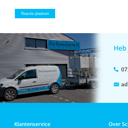
Heb 
07
ad
Klantenservice
Over Sc