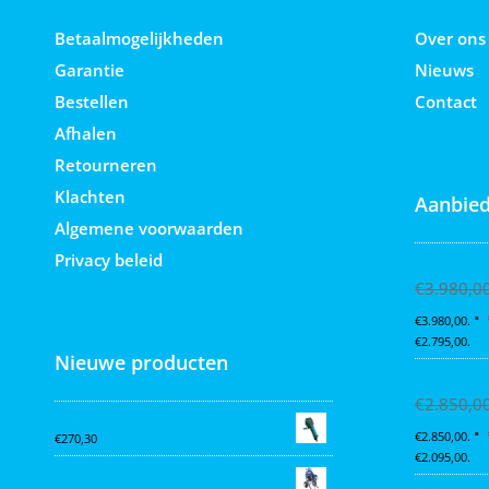
Betaalmogelijkheden
Over ons
Garantie
Nieuws
Bestellen
Contact
Afhalen
Retourneren
Klachten
Aanbied
Algemene voorwaarden
Privacy beleid
Graco Ultra
€
3.980,0
€3.980,00.
€2.795,00.
Nieuwe producten
Graco Ultra
€
2.850,0
Collomix AQiX² waterdoseermeter
€2.850,00.
€
270,30
€2.095,00.
Graco MARK VII MAX Procontractor