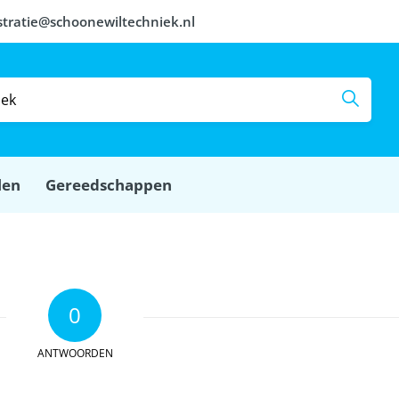
stratie@schoonewiltechniek.nl
len
Gereedschappen
0
ANTWOORDEN