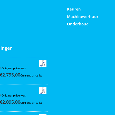
Keuren
Machineverhuur
Onderhoud
ingen
 395 Hi-Cart
0
Original price was:
€
2.795,00
Current price is:
 390 Hi-cart
0
Original price was:
€
2.095,00
Current price is: