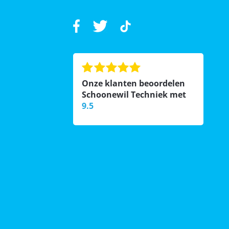
Onze klanten beoordelen
Schoonewil Techniek met
9.5