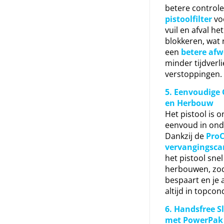
betere controle
pistoolfilter
vo
vuil en afval he
blokkeren, wat r
een
betere afw
minder tijdverl
verstoppingen.
5. Eenvoudige
en Herbouw
Het pistool is 
eenvoud in on
Dankzij de
Pro
vervangingscar
het pistool sne
herbouwen, zoda
bespaart en je
altijd in topcondi
6. Handsfree 
met PowerPak 