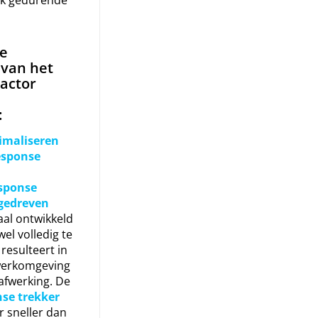
te
van het
actor
:
imaliseren
esponse
sponse
ngedreven
aal ontwikkeld
el volledig te
resulteert in
werkomgeving
afwerking. De
se trekker
r sneller dan