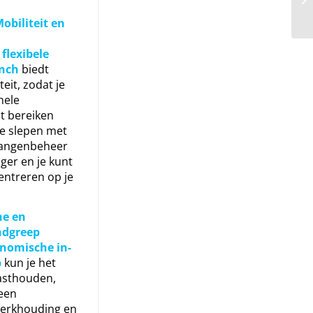
obiliteit en
e
flexibele
inch
biedt
eit, zodat je
hele
t bereiken
te slepen met
slangenbeheer
ger en je kunt
centreren op je
he en
dgreep
nomische in-
p
kun je het
vasthouden,
een
erkhouding en