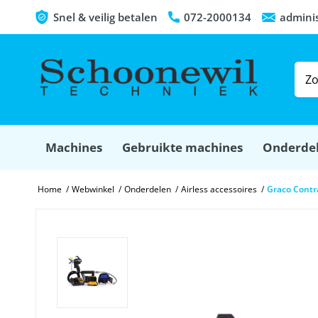
Snel & veilig betalen
072-2000134
admini
Machines
Gebruikte machines
Onderde
Home
/
Webwinkel
/
Onderdelen
/
Airless accessoires
/
Graco Contr