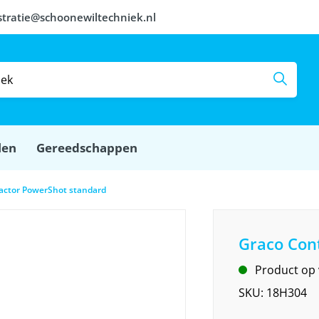
stratie@schoonewiltechniek.nl
len
Gereedschappen
actor PowerShot standard
Graco Con
Product op
SKU:
18H304