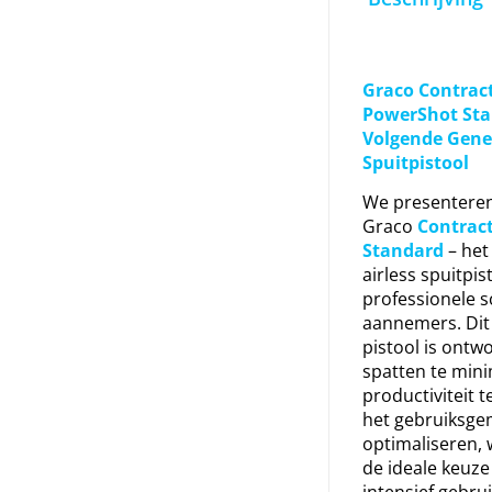
Graco Contrac
PowerShot Sta
Volgende Gener
Spuitpistool
We presenteren
Graco
Contrac
Standard
– het
airless spuitpis
professionele s
aannemers. Dit
pistool is ont
spatten te mini
productiviteit 
het gebruiksge
optimaliseren,
de ideale keuze
intensief gebru