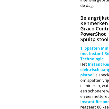
de dag.
Belangrijks
Kenmerken 
Graco Contr
PowerShot
Spuitpistool
1. Spatten Min
met Instant R
Technologie
Het
Instant Re
elektrisch aa
pistool
is speci
om spatten vrijw
elimineren, wat 
een schonere 
en een nettere 
Instant Respon
reageert 80 kee