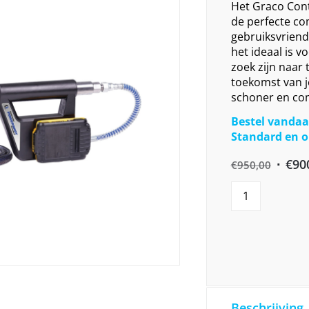
Het Graco Cont
de perfecte co
gebruiksvriend
het ideaal is 
zoek zijn naar t
toekomst van j
schoner en com
Bestel vandaa
Standard en o
Origin
€
90
€
950,00
price
was:
€950,
Beschrijving