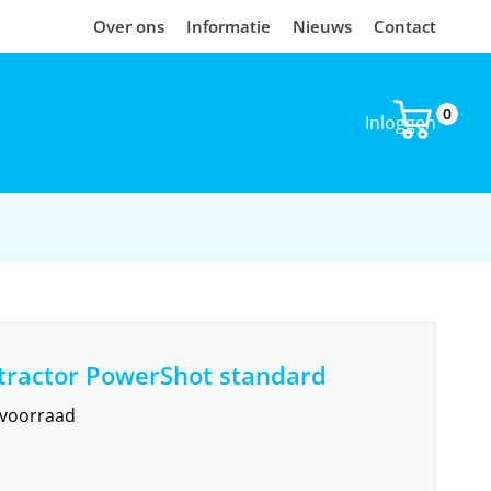
Over ons
Informatie
Nieuws
Contact
0
Inloggen
tractor PowerShot standard
 voorraad