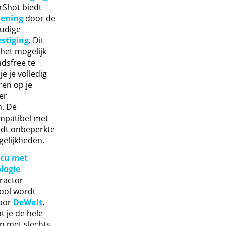
Shot biedt
iening
door de
oudige
stiging
. Dit
het mogelijk
dsfree te
e je volledig
ren op je
er
. De
mpatibel met
edt onbeperkte
gelijkheden.
ccu met
logie
ractor
ool wordt
oor
DeWalt
,
t je de hele
n met slechts