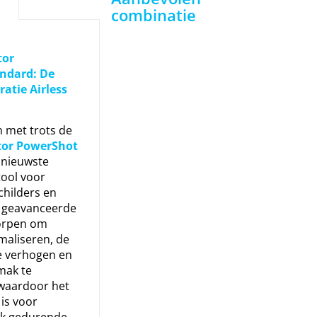
combinatie
tor
ndard: De
atie Airless
 met trots de
tor PowerShot
 nieuwste
tool voor
childers en
 geavanceerde
worpen om
maliseren, de
te verhogen en
mak te
 waardoor het
 is voor
ik gedurende