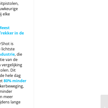
itpistolen,
uwkeurige
j elke
 Meest
rekker in de
Shot is
 lichtste
ndustrie
, die
tie van de
n vergelijking
olen. Dit
 de hele dag
et
80% minder
kkerbeweging,
 minder
en meer
ijdens lange