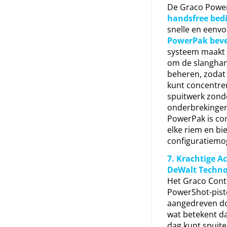
De Graco Power
handsfree bed
snelle en eenv
PowerPak beve
systeem maakt 
om de slanghan
beheren, zodat j
kunt concentre
spuitwerk zond
onderbrekingen
PowerPak is co
elke riem en bi
configuratiemo
7. Krachtige A
DeWalt Techno
Het Graco Cont
PowerShot-pist
aangedreven d
wat betekent da
dag kunt spuite