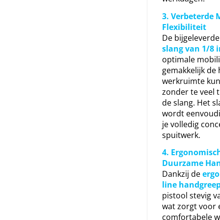
3. Verbeterde M
Flexibiliteit
De bijgeleverd
slang van 1/8 
optimale mobilit
gemakkelijk de 
werkruimte kun
zonder te veel 
de slang. Het 
wordt eenvoudi
je volledig con
spuitwerk.
4. Ergonomisc
Duurzame Han
Dankzij de
ergo
line handgree
pistool stevig 
wat zorgt voor 
comfortabele w