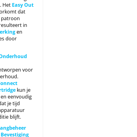
. Het
Easy Out
orkomt dat
t patroon
esulteert in
erking
en
ies door
 Onderhoud
ontworpen voor
derhoud.
Connect
tridge
kun je
l en eenvoudig
t je tijd
 apparatuur
tie blijft.
Slangbeheer
Bevestiging