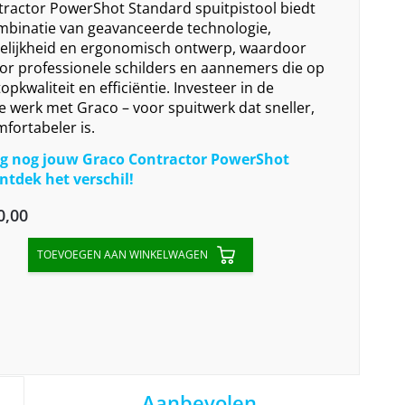
ractor PowerShot Standard spuitpistool biedt
mbinatie van geavanceerde technologie,
elijkheid en ergonomisch ontwerp, waardoor
voor professionele schilders en aannemers die op
opkwaliteit en efficiëntie. Investeer in de
e werk met Graco – voor spuitwerk dat sneller,
fortabeler is.
g nog jouw Graco Contractor PowerShot
ntdek het verschil!
al
Current
0,00
price
TOEVOEGEN AAN WINKELWAGEN
is:
00.
€900,00.
Aanbevolen