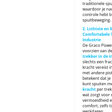
traditionele spu
waardoor je na
controle hebt bi
spuitbeweging.
2. Lichtste en
Comfortabele T
Industrie
De Graco Power
voorzien van de
trekker in de i
slechts een frac
kracht vereist i
met andere pist
betekent dat je
kunt spuiten m
kracht
per tre
wat zorgt voor
vermoeidheid 
comfort, zelfs t
werkdagen.