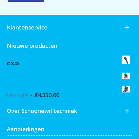
Klantenservice
Nieuwe producten
Collomix AQiX² waterdoseermeter
€
270,30
Graco MARK VII MAX Procontractor
Graco ST Max II 495 PC Pro Stand
€
4.350,00
€
4.745,00
Over Schoonewil techniek
Aanbiedingen