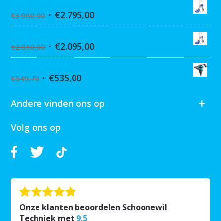
Graco Ultra 395 Hi-Cart
€
2.795,00
€
3.980,00
Graco Ultra 390 Hi-cart
€
2.095,00
€
2.850,00
Collomix XQ6 mixer
€
535,00
€
549,70
Andere vinden ons op
Volg ons op
Onze klanten beoordelen Schoonewil
Techniek met
9.5