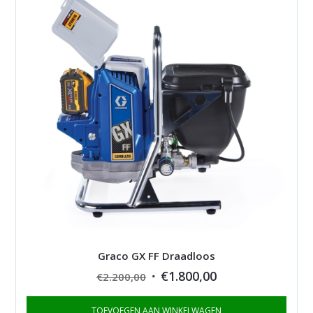
Graco GX FF Draadloos
Original
Current
€
1.800,00
€
2.200,00
price
price
TOEVOEGEN AAN WINKELWAGEN