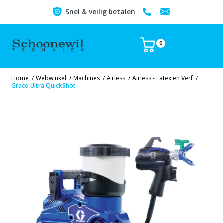
Snel & veilig betalen
0
Home
/
Webwinkel
/
Machines
/
Airless
/
Airless - Latex en Verf
/
Graco Ultra QuickShot