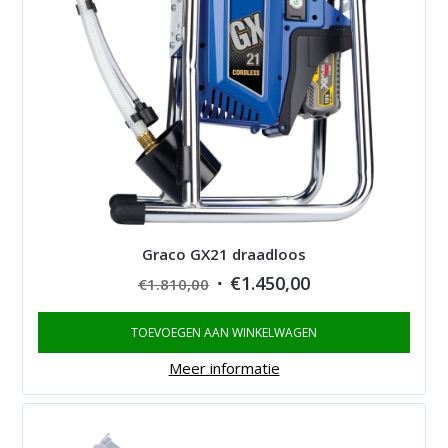
Graco GX21 draadloos
Original
Current
€
1.450,00
€
1.810,00
price
price
TOEVOEGEN AAN WINKELWAGEN
was:
is:
€1.810,00.
€1.450,00.
Meer informatie