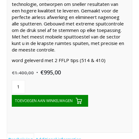
technologie, ontworpen om sneller resultaten van
een hogere kwaliteit te leveren. Gemaakt voor de
perfecte airless afwerking en elimineert nagenoeg
alle sputteren. Gebouwd met extreme spuitcontrole
om de druk snel af te stemmen op elke toepassing.
Met het meest mobiele spuittoestel van de sector
kunt u in de krapste ruimtes spuiten, met precisie en
de meeste controle.
word geleverd met 2 FFLP tips (514 & 410)
Original
Current
€
995,00
€
1.400,00
price
price
was:
is:
€1.400,00.
€995,00.
TOEVOEGEN AAN WINKELWAGEN