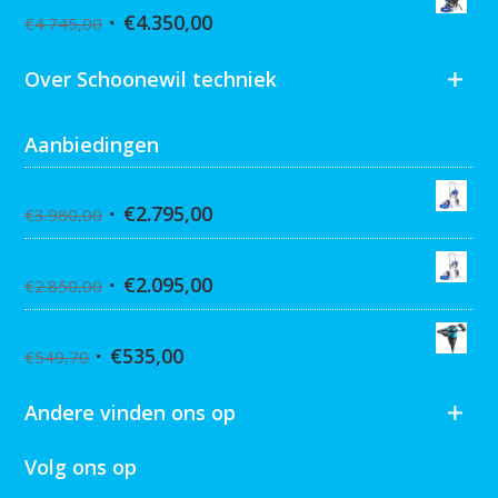
€
4.350,00
€
4.745,00
Over Schoonewil techniek
Aanbiedingen
Graco Ultra 395 Hi-Cart
€
2.795,00
€
3.980,00
Graco Ultra 390 Hi-cart
€
2.095,00
€
2.850,00
Collomix XQ6 mixer
€
535,00
€
549,70
Andere vinden ons op
Volg ons op