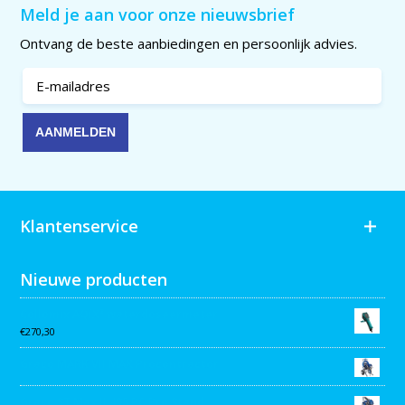
Meld je aan voor onze nieuwsbrief
Ontvang de beste aanbiedingen en persoonlijk advies.
Klantenservice
Nieuwe producten
Collomix AQiX² waterdoseermeter
€
270,30
Graco MARK VII MAX Procontractor
Graco ST Max II 495 PC Pro Stand