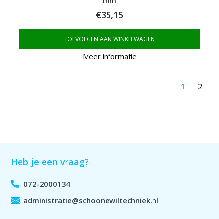
mm
€
35,15
TOEVOEGEN AAN WINKELWAGEN
Meer informatie
1
2
Heb je een vraag?
072-2000134
administratie@schoonewiltechniek.nl