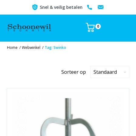
Snel & veilig betalen
0
Home
/
Webwinkel
/
Tag: Swinko
Sorteer op
Standaard